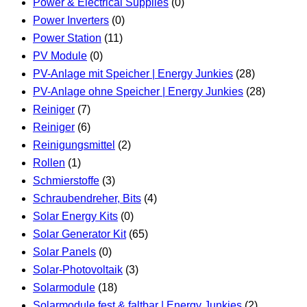
Power & Electrical Supplies
(0)
Power Inverters
(0)
Power Station
(11)
PV Module
(0)
PV-Anlage mit Speicher | Energy Junkies
(28)
PV-Anlage ohne Speicher | Energy Junkies
(28)
Reiniger
(7)
Reiniger
(6)
Reinigungsmittel
(2)
Rollen
(1)
Schmierstoffe
(3)
Schraubendreher, Bits
(4)
Solar Energy Kits
(0)
Solar Generator Kit
(65)
Solar Panels
(0)
Solar-Photovoltaik
(3)
Solarmodule
(18)
Solarmodule fest & faltbar | Energy Junkies
(2)