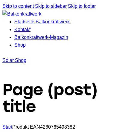
Skip to content
Skip to sidebar
Skip to footer
Startseite Balkonkraftwerk
Kontakt
Balkonkraftwerk-Magazin
Shop
Solar Shop
Page (post)
title
Start
Produkt EAN
4260765498382