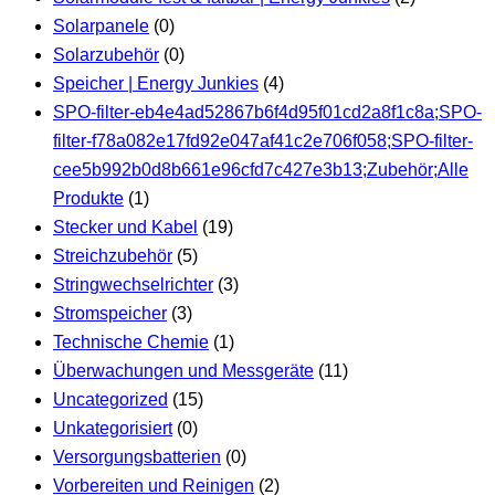
Solarpanele
(0)
Solarzubehör
(0)
Speicher | Energy Junkies
(4)
SPO-filter-eb4e4ad52867b6f4d95f01cd2a8f1c8a;SPO-
filter-f78a082e17fd92e047af41c2e706f058;SPO-filter-
cee5b992b0d8b661e96cfd7c427e3b13;Zubehör;Alle
Produkte
(1)
Stecker und Kabel
(19)
Streichzubehör
(5)
Stringwechselrichter
(3)
Stromspeicher
(3)
Technische Chemie
(1)
Überwachungen und Messgeräte
(11)
Uncategorized
(15)
Unkategorisiert
(0)
Versorgungsbatterien
(0)
Vorbereiten und Reinigen
(2)