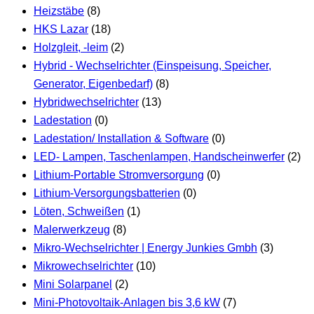
Heizstäbe
(8)
HKS Lazar
(18)
Holzgleit, -leim
(2)
Hybrid - Wechselrichter (Einspeisung, Speicher,
Generator, Eigenbedarf)
(8)
Hybridwechselrichter
(13)
Ladestation
(0)
Ladestation/ Installation & Software
(0)
LED- Lampen, Taschenlampen, Handscheinwerfer
(2)
Lithium-Portable Stromversorgung
(0)
Lithium-Versorgungsbatterien
(0)
Löten, Schweißen
(1)
Malerwerkzeug
(8)
Mikro-Wechselrichter | Energy Junkies Gmbh
(3)
Mikrowechselrichter
(10)
Mini Solarpanel
(2)
Mini-Photovoltaik-Anlagen bis 3,6 kW
(7)