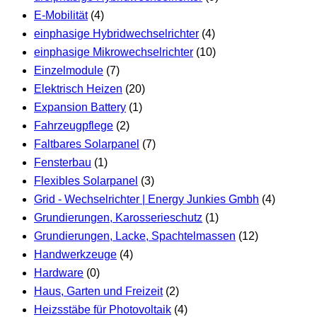
E-Mobilität
(4)
einphasige Hybridwechselrichter
(4)
einphasige Mikrowechselrichter
(10)
Einzelmodule
(7)
Elektrisch Heizen
(20)
Expansion Battery
(1)
Fahrzeugpflege
(2)
Faltbares Solarpanel
(7)
Fensterbau
(1)
Flexibles Solarpanel
(3)
Grid - Wechselrichter | Energy Junkies Gmbh
(4)
Grundierungen, Karosserieschutz
(1)
Grundierungen, Lacke, Spachtelmassen
(12)
Handwerkzeuge
(4)
Hardware
(0)
Haus, Garten und Freizeit
(2)
Heizsstäbe für Photovoltaik
(4)