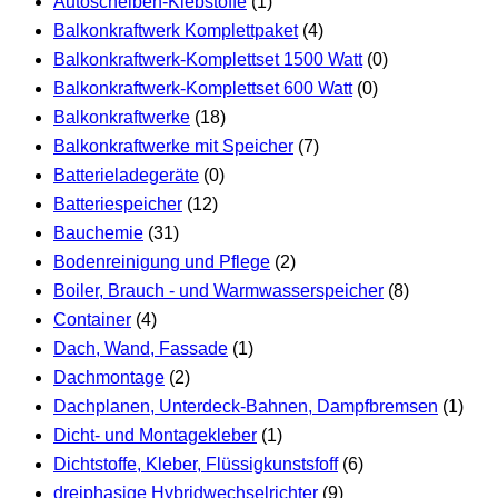
Autoscheiben-Klebstoffe
(1)
Balkonkraftwerk Komplettpaket
(4)
Balkonkraftwerk-Komplettset 1500 Watt
(0)
Balkonkraftwerk-Komplettset 600 Watt
(0)
Balkonkraftwerke
(18)
Balkonkraftwerke mit Speicher
(7)
Batterieladegeräte
(0)
Batteriespeicher
(12)
Bauchemie
(31)
Bodenreinigung und Pflege
(2)
Boiler, Brauch - und Warmwasserspeicher
(8)
Container
(4)
Dach, Wand, Fassade
(1)
Dachmontage
(2)
Dachplanen, Unterdeck-Bahnen, Dampfbremsen
(1)
Dicht- und Montagekleber
(1)
Dichtstoffe, Kleber, Flüssigkunstsfoff
(6)
dreiphasige Hybridwechselrichter
(9)