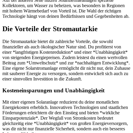
Auf der anderen Seite nutzen Solarthermieanlagen spezielle
Kollektoren, um Wasser zu beheizen, was besonders in Regionen
mit hohem Wärmebedarf von Vorteil ist. Die Wahl der richtigen
Technologie hängt von deinen Bedürfnissen und Gegebenheiten ab.
Die Vorteile der Stromautarkie
Die Stromautarkie bietet dir zahlreiche Vorteile, die sowohl
finanzieller als auch ökologischer Natur sind. Du profitierst von
einer *langfristigen Kostenreduktion* und einer *Unabhängigkeit*
von steigenden Energiepreisen. Zudem leistest du einen wertvollen
Beitrag zum *Umweltschutz* und zur *nachhaltigen Entwicklung*.
Eine eigene Solarstromanlage ermöglicht dir nicht nur, dein Zuhause
mit sauberer Energie zu versorgen, sondern entwickelt sich auch zu
einer sinnvollen Investition in die Zukunft.
Kosteneinsparungen und Unabhängigkeit
Mit einer eigenen Solaranlage reduzierst du deine monatlichen
Energiekosten erheblich. Innovativen Technologien und staatlichen
Förderungen erleichtern dir den Einstieg und bieten *wirkliche
Einsparpotenziale*. Der Wegfall von Stromkosten bedeutet
gleichzeitig eine *Unabhängigkeit* von großen Energieversorgern,
was dir nicht nur finanzielle Sicherheit, sondern auch ein besseres