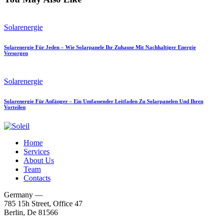
Solarenergie
Solarenergie Für Jeden – Wie Solarpanele Ihr Zuhause Mit Nachhaltiger Energie
Versorgen
Solarenergie
Solarenergie Für Anfänger – Ein Umfassender Leitfaden Zu Solarpanelen Und Ihren
Vorteilen
Home
Services
About Us
Team
Contacts
Germany —
785 15h Street, Office 47
Berlin, De 81566