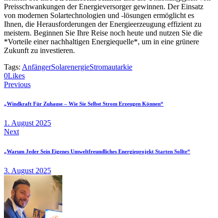
Preisschwankungen der Energieversorger gewinnen. Der Einsatz
von modernen Solartechnologien und -lösungen ermöglicht es
Ihnen, die Herausforderungen der Energieerzeugung effizient zu
meistern. Beginnen Sie Ihre Reise noch heute und nutzen Sie die
*Vorteile einer nachhaltigen Energiequelle*, um in eine grünere
Zukunft zu investieren.
Tags:
Anfänger
Solarenergie
Stromautarkie
0
Likes
Beitragsnavigation
Previous
„Windkraft Für Zuhause – Wie Sie Selbst Strom Erzeugen Können“
1. August 2025
Next
„Warum Jeder Sein Eigenes Umweltfreundliches Energieprojekt Starten Sollte“
3. August 2025