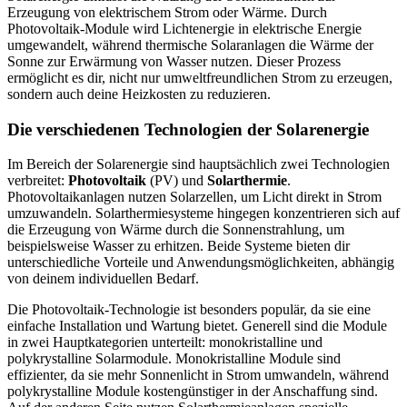
Erzeugung von elektrischem Strom oder Wärme. Durch
Photovoltaik-Module wird Lichtenergie in elektrische Energie
umgewandelt, während thermische Solaranlagen die Wärme der
Sonne zur Erwärmung von Wasser nutzen. Dieser Prozess
ermöglicht es dir, nicht nur umweltfreundlichen Strom zu erzeugen,
sondern auch deine Heizkosten zu reduzieren.
Die verschiedenen Technologien der Solarenergie
Im Bereich der Solarenergie sind hauptsächlich zwei Technologien
verbreitet:
Photovoltaik
(PV) und
Solarthermie
.
Photovoltaikanlagen nutzen Solarzellen, um Licht direkt in Strom
umzuwandeln. Solarthermiesysteme hingegen konzentrieren sich auf
die Erzeugung von Wärme durch die Sonnenstrahlung, um
beispielsweise Wasser zu erhitzen. Beide Systeme bieten dir
unterschiedliche Vorteile und Anwendungsmöglichkeiten, abhängig
von deinem individuellen Bedarf.
Die Photovoltaik-Technologie ist besonders populär, da sie eine
einfache Installation und Wartung bietet. Generell sind die Module
in zwei Hauptkategorien unterteilt: monokristalline und
polykrystalline Solarmodule. Monokristalline Module sind
effizienter, da sie mehr Sonnenlicht in Strom umwandeln, während
polykrystalline Module kostengünstiger in der Anschaffung sind.