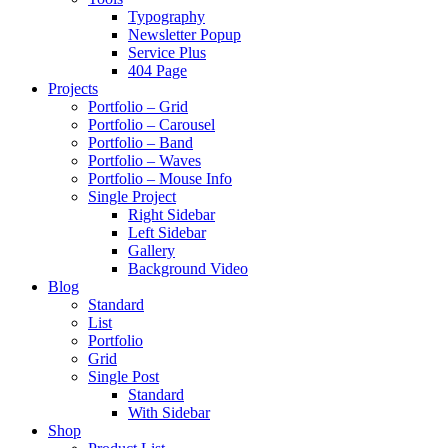
Typography
Newsletter Popup
Service Plus
404 Page
Projects
Portfolio – Grid
Portfolio – Carousel
Portfolio – Band
Portfolio – Waves
Portfolio – Mouse Info
Single Project
Right Sidebar
Left Sidebar
Gallery
Background Video
Blog
Standard
List
Portfolio
Grid
Single Post
Standard
With Sidebar
Shop